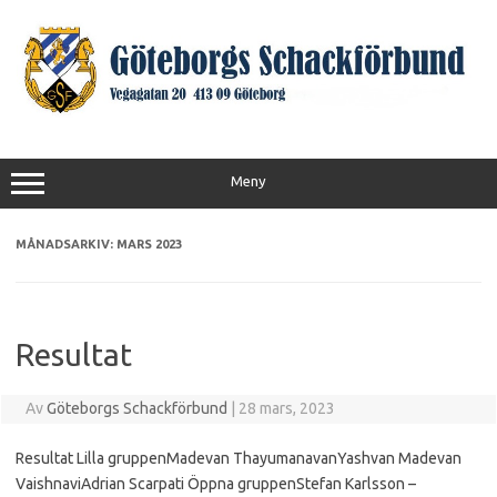
Hoppa
till
innehåll
Meny
MÅNADSARKIV:
MARS 2023
Resultat
Av
Göteborgs Schackförbund
|
28 mars, 2023
Resultat Lilla gruppenMadevan ThayumanavanYashvan Madevan
VaishnaviAdrian Scarpati Öppna gruppenStefan Karlsson –