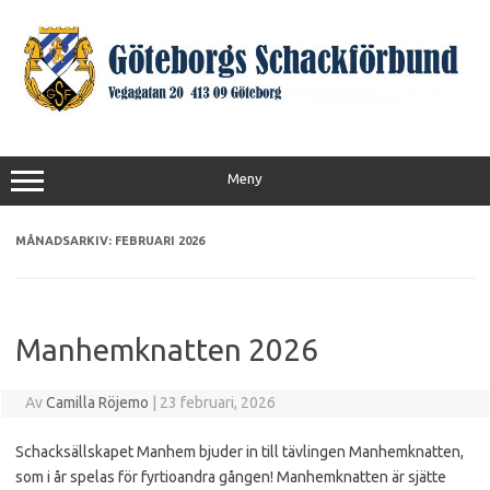
Hoppa
till
innehåll
Meny
MÅNADSARKIV:
FEBRUARI 2026
Manhemknatten 2026
Av
Camilla Röjemo
|
23 februari, 2026
Schacksällskapet Manhem bjuder in till tävlingen Manhemknatten,
som i år spelas för fyrtioandra gången! Manhemknatten är sjätte