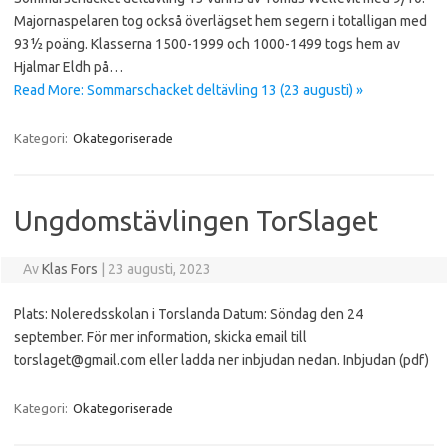
Majornaspelaren tog också överlägset hem segern i totalligan med
93½ poäng. Klasserna 1500-1999 och 1000-1499 togs hem av
Hjalmar Eldh på…
Read More: Sommarschacket deltävling 13 (23 augusti) »
Kategori:
Okategoriserade
Ungdomstävlingen TorSlaget
Av
Klas Fors
|
23 augusti, 2023
Plats: Noleredsskolan i Torslanda Datum: Söndag den 24
september. För mer information, skicka email till
torslaget@gmail.com eller ladda ner inbjudan nedan. Inbjudan (pdf)
Kategori:
Okategoriserade