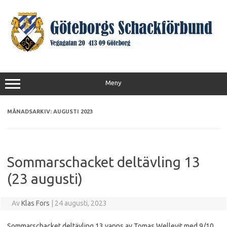
Hoppa
till
innehåll
Meny
MÅNADSARKIV:
AUGUSTI 2023
Sommarschacket deltävling 13
(23 augusti)
Av
Klas Fors
|
24 augusti, 2023
Sommarschacket deltävling 13 vanns av Tomas Wellevit med 9/10.