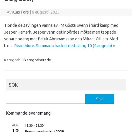
Av
Klas Fors
|
6 augusti, 2023
Tionde deltävlingen vanns av FM Gösta Svenn i hård kamp med
Jesper Hamark. Jesper vann det inbördes mötet men tappade
senare poäng mot Patrik Abrahamsson och Mikael Gilljam. Med
tre…
Read More: Sommarschacket deltävling 10 (4 augusti) »
Kategori:
Okategoriserade
SÖK
Sök
efter:
Kommande evenemang
18:30
-
21:30
AUG
12
Sommarschacket 2026