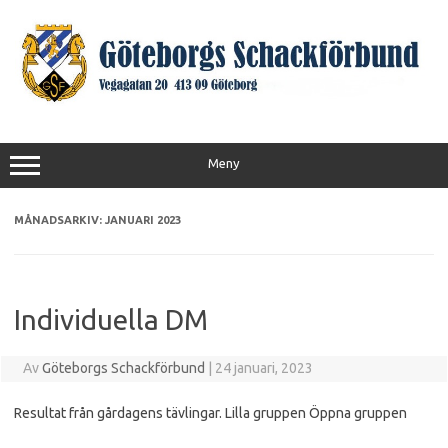
Hoppa
till
innehåll
Meny
MÅNADSARKIV:
JANUARI 2023
Individuella DM
Av
Göteborgs Schackförbund
|
24 januari, 2023
Resultat från gårdagens tävlingar. Lilla gruppen Öppna gruppen