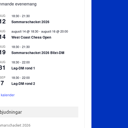
mmande evenemang
18:30
-
21:30
AUG
12
Sommarschacket 2026
augusti 14 @ 18:30
-
augusti 16 @ 20:00
AUG
14
West Coast Chess Open
18:30
-
21:30
AUG
19
Sommarschacket 2026 Blixt-DM
18:30
-
22:00
AUG
31
Lag-DM rond 1
18:30
-
22:00
SEP
7
Lag-DM rond 2
 kalender
nbjudningar
marschacket 2026