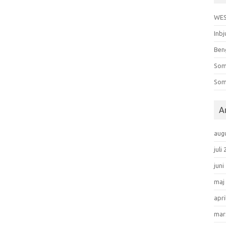
WES
Inbj
Ben
Som
Som
A
aug
juli
juni
maj
apri
mar