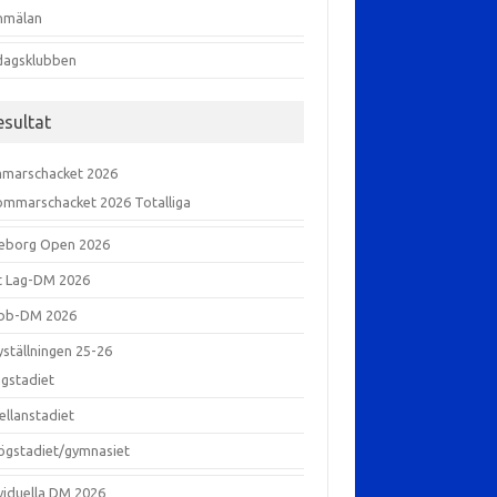
nmälan
dagsklubben
esultat
marschacket 2026
ommarschacket 2026 Totalliga
eborg Open 2026
xt Lag-DM 2026
bb-DM 2026
yställningen 25-26
ågstadiet
ellanstadiet
ögstadiet/gymnasiet
ividuella DM 2026