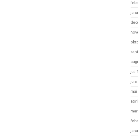
feb
janu
dec
nov
okt
sep
aug
juli
juni
maj
apri
mar
feb
janu