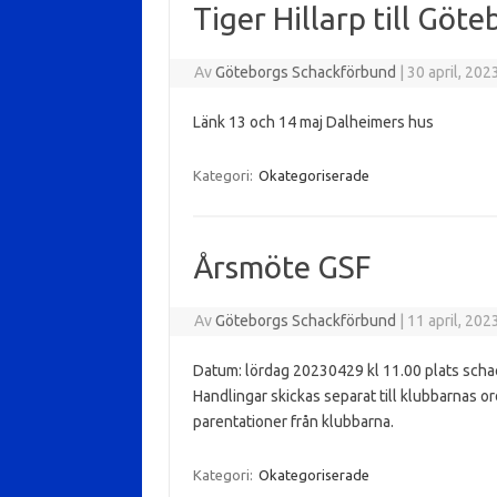
Tiger Hillarp till Göt
Av
Göteborgs Schackförbund
|
30 april, 202
Länk 13 och 14 maj Dalheimers hus
Kategori:
Okategoriserade
Årsmöte GSF
Av
Göteborgs Schackförbund
|
11 april, 202
Datum: lördag 20230429 kl 11.00 plats sch
Handlingar skickas separat till klubbarnas or
parentationer från klubbarna.
Kategori:
Okategoriserade