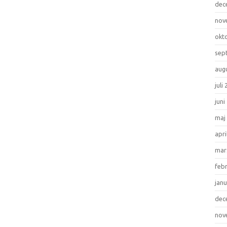
dec
nov
okt
sep
aug
juli
juni
maj
apri
mar
feb
janu
dec
nov