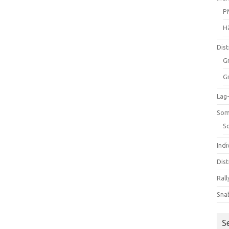
P
H
Dist
G
G
Lag
Som
S
Ind
Dist
Rall
Sna
S