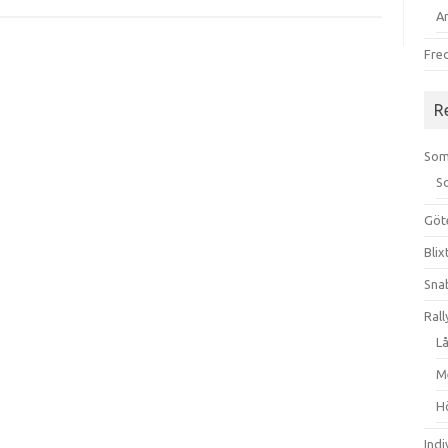
A
Fre
R
Som
S
Göt
Bli
Sna
Rall
L
M
H
Ind