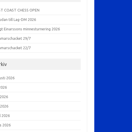
T COAST CHESS OPEN
udan till Lag-DM 2026
gt Einarssons minnesturnering 2026
marschacket 29/7
marschacket 22/7
rkiv
usti 2026
 2026
 2026
 2026
l 2026
s 2026