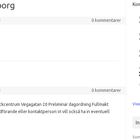
eborg
Ko
3
0 kommentarer
3
0 kommentarer
Visa
ackcentrum Vegagatan 20 Preliminär dagordning Fullmakt
dförande eller kontaktperson Vi vill också ha in eventuell
I
Som