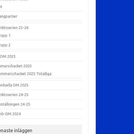
M
ängpartier
riktsserien 25-26
rupp 1
rupp 2
-DM 2025
marschacket 2025
ommarschacket 2025 Totalliga
ividuella DM 2025
riktsserien 24-25
yställningen 24-25
bb-DM 2024
enaste inläggen