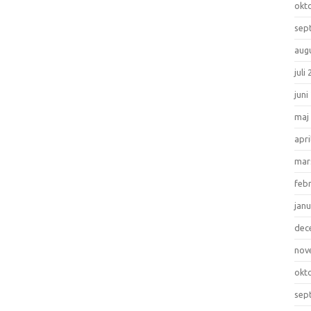
okt
sep
aug
juli
juni
maj
apri
mar
feb
janu
dec
nov
okt
sep