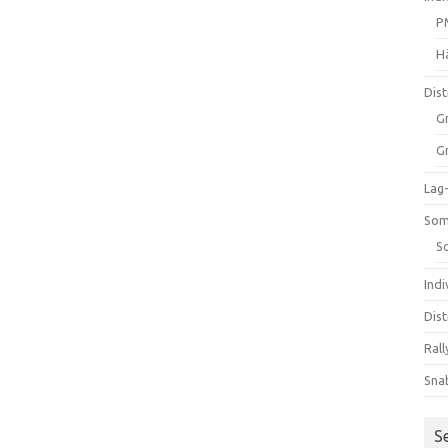
P
H
Dist
G
G
Lag
Som
S
Ind
Dist
Rall
Sna
S