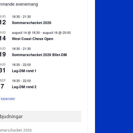
mmande evenemang
18:30
-
21:30
AUG
12
Sommarschacket 2026
augusti 14 @ 18:30
-
augusti 16 @ 20:00
AUG
14
West Coast Chess Open
18:30
-
21:30
AUG
19
Sommarschacket 2026 Blixt-DM
18:30
-
22:00
AUG
31
Lag-DM rond 1
18:30
-
22:00
SEP
7
Lag-DM rond 2
 kalender
nbjudningar
marschacket 2026