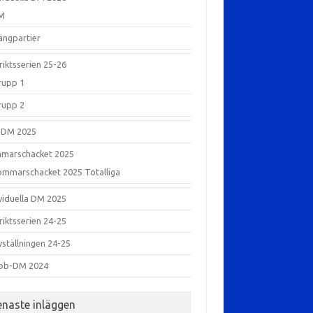
M
ängpartier
riktsserien 25-26
rupp 1
rupp 2
-DM 2025
marschacket 2025
ommarschacket 2025 Totalliga
ividuella DM 2025
riktsserien 24-25
yställningen 24-25
bb-DM 2024
enaste inläggen