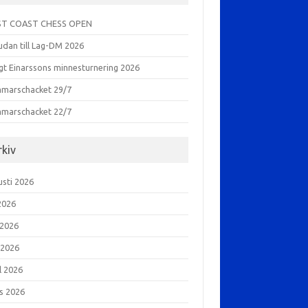
T COAST CHESS OPEN
udan till Lag-DM 2026
gt Einarssons minnesturnering 2026
marschacket 29/7
marschacket 22/7
rkiv
usti 2026
 2026
 2026
 2026
l 2026
s 2026