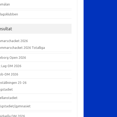
nmälan
dagsklubben
esultat
marschacket 2026
ommarschacket 2026 Totalliga
eborg Open 2026
xt Lag-DM 2026
bb-DM 2026
yställningen 25-26
ågstadiet
ellanstadiet
ögstadiet/gymnasiet
ividuella DM 2026