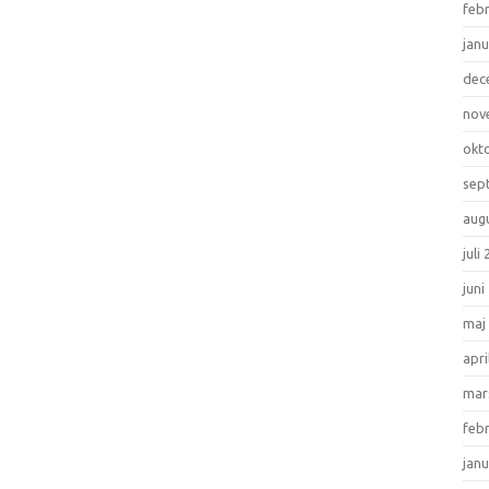
feb
janu
dec
nov
okt
sep
aug
juli
juni
maj
apri
mar
feb
janu