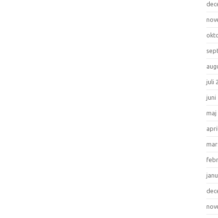
dec
nov
okt
sep
aug
juli
juni
maj
apri
mar
feb
janu
dec
nov