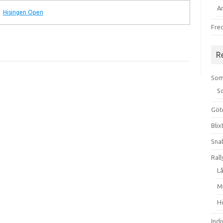
A
Hisingen Open
Fre
R
Som
S
Göt
Bli
Sna
Rall
L
M
H
Ind