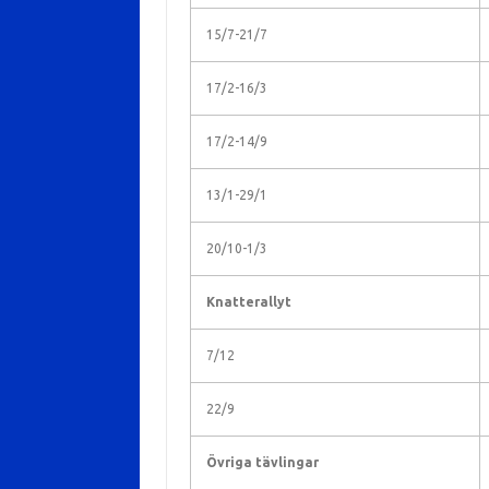
15/7-21/7
17/2-16/3
17/2-14/9
13/1-29/1
20/10-1/3
Knatterallyt
7/12
22/9
Övriga tävlingar