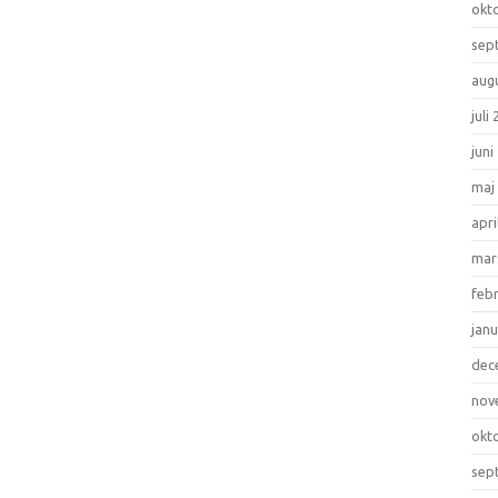
okt
sep
aug
juli
juni
maj
apri
mar
feb
janu
dec
nov
okt
sep