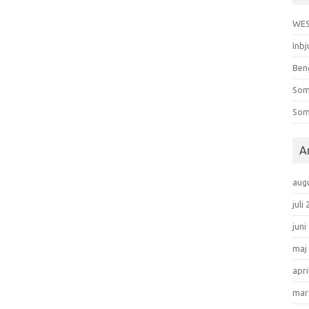
WES
Inbj
Ben
Som
Som
A
aug
juli
juni
maj
apri
mar