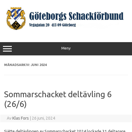
Hoppa
till
innehåll
Meny
MÅNADSARKIV:
JUNI 2024
Sommarschacket deltävling 6
(26/6)
Av
Klas Fors
|
26 juni, 2024
Sjätte deltävlingen av Sommarschacket 2024 lockade 31 deltagare.