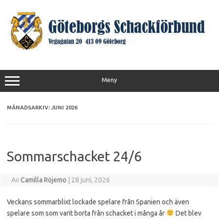
Hoppa
till
innehåll
Meny
MÅNADSARKIV:
JUNI 2026
Sommarschacket 24/6
Av
Camilla Röjemo
|
28 juni, 2026
Veckans sommarblixt lockade spelare från Spanien och även
spelare som som varit borta från schacket i många år
Det blev