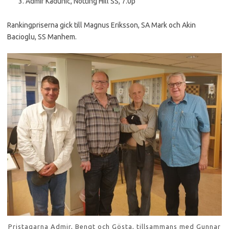
Admir Kadunic, Notting Hill SS, 7.0p
Rankingpriserna gick till Magnus Eriksson, SA Mark och Akin
Bacioglu, SS Manhem.
Pristagarna Admir, Bengt och Gösta, tillsammans med Gunnar