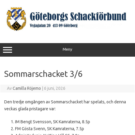
Hoppa
till
innehåll
Meny
Sommarschacket 3/6
Av
Camilla Röjemo
|
6 juni, 2026
Den tredje omgången av Sommarschacket har spelats, och denna
veckas glada pristagare var:
IM Bengt Svensson, SK Kamraterna, 8.5p
FM Gösta Svenn, SK Kamraterna, 7.5p