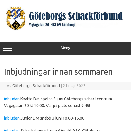
Hoppa
till
innehåll
Meny
Inbjudningar innan sommaren
Av
Göteborgs Schackförbund
|
21 maj, 2023
inbjudan
Knatte DM spelas 3 juni Göteborgs schackcentrum
Vegagatan 20 kl 10.00. Var på plats senast 9.45!
inbjudan
Junior DM snabb 3 juni 10.00-16.00
inbjudan
Schack4anmästaren 4 juni kl 9.30. Göteborgs