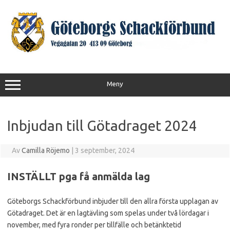
Hoppa
till
innehåll
Meny
Inbjudan till Götadraget 2024
Av
Camilla Röjemo
|
3 september, 2024
INSTÄLLT pga få anmälda lag
Göteborgs Schackförbund inbjuder till den allra första upplagan av
Götadraget. Det är en lagtävling som spelas under två lördagar i
november, med fyra ronder per tillfälle och betänktetid