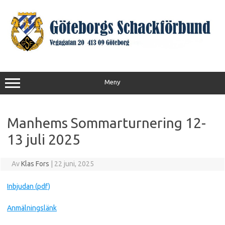
Hoppa
till
innehåll
Meny
Manhems Sommarturnering 12-
13 juli 2025
Av
Klas Fors
|
22 juni, 2025
Inbjudan (pdf)
Anmälningslänk